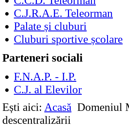
C.C.D. Teleorman
C.J.R.A.E. Teleorman
Palate și cluburi
Cluburi sportive școlare
Parteneri sociali
F.N.A.P. - I.P.
C.J. al Elevilor
Ești aici:
Acasă
Domeniu
descentralizării