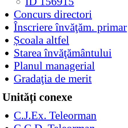
ID 156915
Concurs directori
Înscriere învăţăm. primar
Școala altfel
Starea învăţământului
Planul managerial
Gradaţia de merit
Unități conexe
C.J.Ex. Teleorman