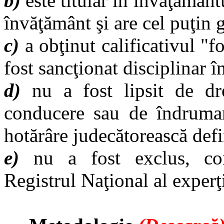
b)
este titular în învăţământu
învăţământ şi are cel puţin g
c)
a obţinut calificativul "fo
fost sancţionat disciplinar î
d)
nu a fost lipsit de dr
conducere sau de îndrumar
hotărâre judecătorească def
e)
nu a fost exclus, con
Registrul Naţional al exper