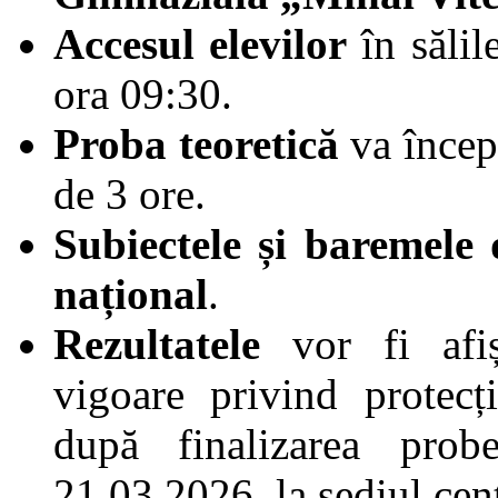
Accesul elevilor
în sălil
ora 09:30.
Proba teoretică
va începe
de 3 ore.
Subiectele și baremele 
național
.
Rezultatele
vor fi afiș
vigoare privind protecț
după finalizarea pro
21.03.2026, la sediul cen