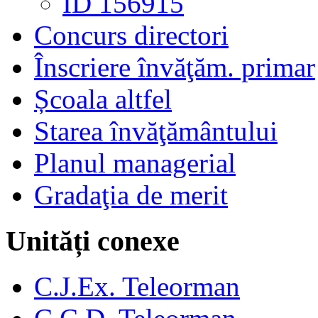
ID 156915
Concurs directori
Înscriere învăţăm. primar
Școala altfel
Starea învăţământului
Planul managerial
Gradaţia de merit
Unități conexe
C.J.Ex. Teleorman