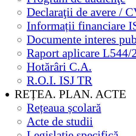
Declaraţii de avere / 
Informații financiare I
Documente interes pub
Raport aplicare L544/
Hotărâri C.A.
R.O.I. ISJ TR
REȚEA. PLAN. ACTE
Rețeaua școlară
Acte de studii
Legislație specifică