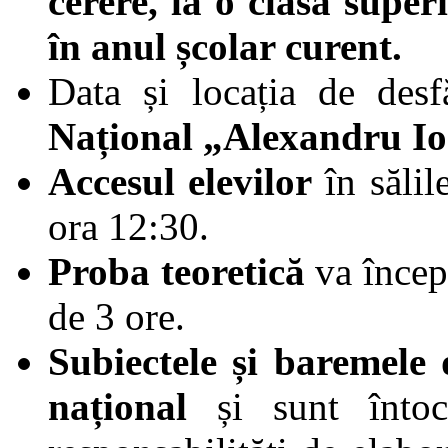
cerere, la o clasă superi
în anul școlar curent.
Data și locația de des
Național „Alexandru I
Accesul elevilor
în sălil
ora 12:30.
Proba teoretică
va începe
de 3 ore.
Subiectele și baremele 
național
și sunt înto