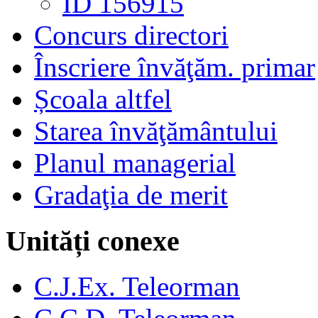
ID 156915
Concurs directori
Înscriere învăţăm. primar
Școala altfel
Starea învăţământului
Planul managerial
Gradaţia de merit
Unități conexe
C.J.Ex. Teleorman