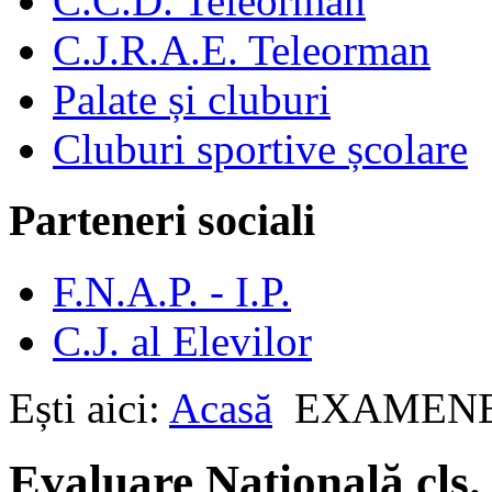
C.C.D. Teleorman
C.J.R.A.E. Teleorman
Palate și cluburi
Cluburi sportive școlare
Parteneri sociali
F.N.A.P. - I.P.
C.J. al Elevilor
Ești aici:
Acasă
EXAMEN
Evaluare Națională cls. 