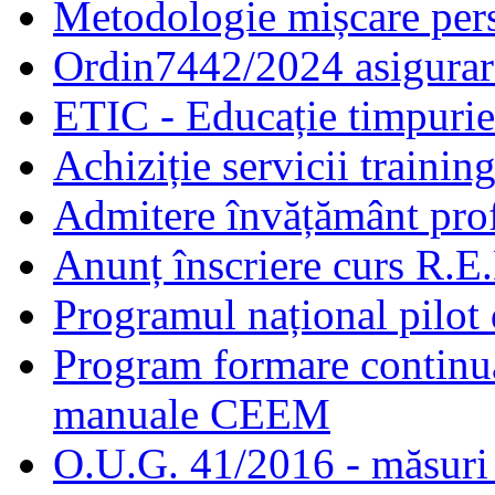
Metodologie mișcare pers
Ordin7442/2024 asigurar
ETIC - Educație timpurie 
Achiziție servicii traini
Admitere învățământ prof
Anunț înscriere curs R.E
Programul național pilot 
Program formare continuă
manuale CEEM
O.U.G. 41/2016 - măsuri d