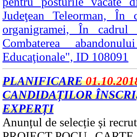
pentru posturile vacate d
Judeţean Teleorman, În ca
organigramei, În cadru
Combaterea abandonul
Educaţionale", ID 108091
PLANIFICARE
01.10.201
CANDIDAȚILOR ÎNSCRI
EXPERȚI
Anunțul de selecție și recru
PROIECT POCU „CARTE - C