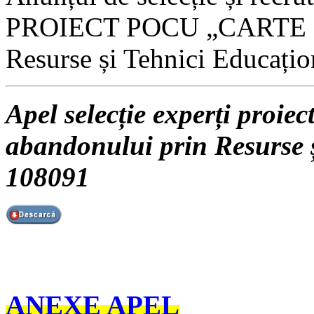
PROIECT POCU „CARTE - C
Resurse și Tehnici Educați
Apel selecție experți pro
abandonului prin Resurse 
108091
ANEXE APEL