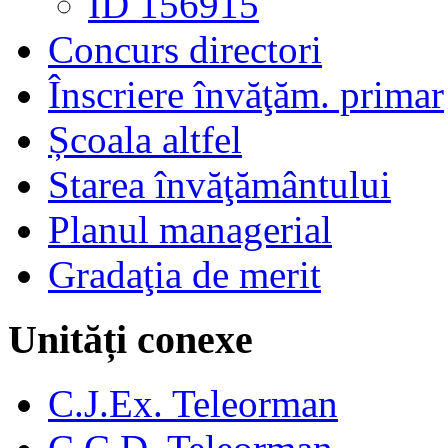
ID 156915
Concurs directori
Înscriere învăţăm. primar
Școala altfel
Starea învăţământului
Planul managerial
Gradaţia de merit
Unități conexe
C.J.Ex. Teleorman