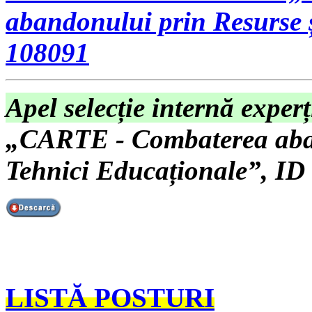
abandonului prin Resurse 
108091
Apel selecție internă exper
„CARTE - Combaterea aban
Tehnici Educaționale”, ID
LISTĂ POSTURI