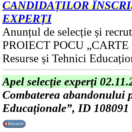
CANDIDAȚILOR ÎNSCRI
EXPERȚI
Anunțul de selecție și recru
PROIECT POCU „CARTE - C
Resurse și Tehnici Educați
Apel selecție experți 02.11
Combaterea abandonului pr
Educaționale”, ID 108091