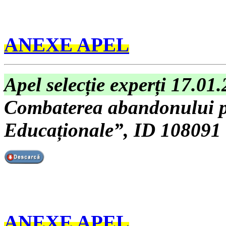
ANEXE APEL
Apel selecție experți 17.01
Combaterea abandonului pr
Educaționale”, ID 108091
ANEXE APEL