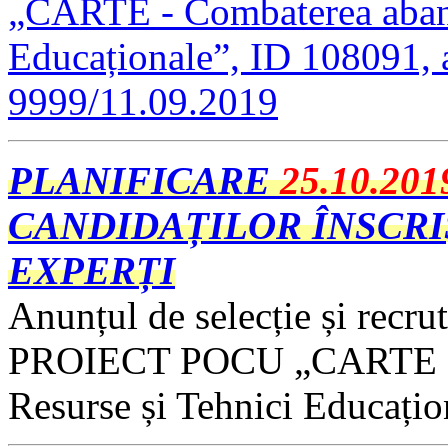
„CARTE - Combaterea aband
Educaționale”, ID 108091, an
9999/11.09.2019
PLANIFICARE
25.10.201
CANDIDAȚILOR ÎNSCRI
EXPERȚI
Anunțul de selecție și recru
PROIECT POCU „CARTE - C
Resurse și Tehnici Educați