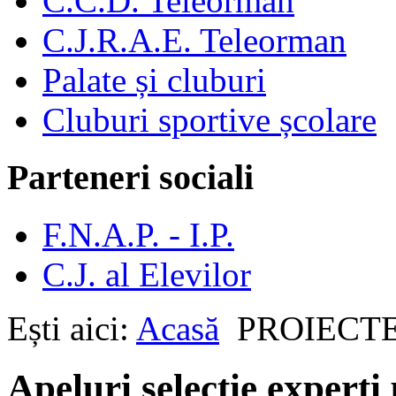
C.C.D. Teleorman
C.J.R.A.E. Teleorman
Palate și cluburi
Cluburi sportive școlare
Parteneri sociali
F.N.A.P. - I.P.
C.J. al Elevilor
Ești aici:
Acasă
PROIECTE 
Apeluri selecție experț