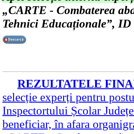
„CARTE - Combaterea aban
Tehnici Educaționale”, ID
REZULTATELE FIN
selecție experți pentru post
Inspectortului Școlar Județe
beneficiar, în afara organi