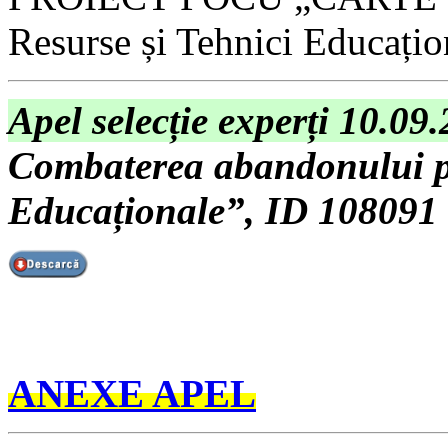
Resurse și Tehnici Educați
Apel selecție experți 10.09
Combaterea abandonului pr
Educaționale”, ID 108091
ANEXE APEL