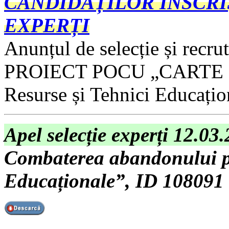
CANDIDAȚILOR ÎNSCRI
EXPERȚI
Anunțul de selecție și recru
PROIECT POCU „CARTE - C
Resurse și Tehnici Educați
Apel selecție experți 12.03
Combaterea abandonului pr
Educaționale”, ID 108091