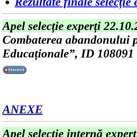
Rezultate finale selecție 
Apel selecție experți 22.10
Combaterea abandonului pr
Educaționale”, ID 108091
ANEXE
Apel selecție internă exper