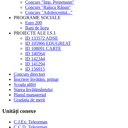
Concurs "Imp. Perpetuum"
Concurs "Raluca Râpan"
Concurs "Adolescentul..."
PROGRAME SOCIALE
Euro 200
Bani de liceu
PROIECTE ALE I.S.J.
ID 133572 ADSE
ID 105966 EDUGREAT
ID 108091 CARTE
ID 140564
ID 142344
ID 141294
ID 156915
Concurs directori
Înscriere învăţăm. primar
Școala altfel
Starea învăţământului
Planul managerial
Gradaţia de merit
Unități conexe
C.J.Ex. Teleorman
C.C.D. Teleorman