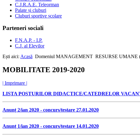
C.J.R.A.E. Teleorman
Palate și cluburi
Cluburi sportive școlare
Parteneri sociali
F.N.A.P. - I.P.
C.J. al Elevilor
Ești aici:
Acasă
Domeniul MANAGEMENT
RESURSE UMANE 
MOBILITATE 2019-2020
| Imprimare |
LISTA POSTURILOR DIDACTICE/CATEDRELOR VACANT
Anunț 2/ian 2020 - concurs/testare 27.01.2020
Anunț 1/ian 2020 - concurs/testare 14.01.2020