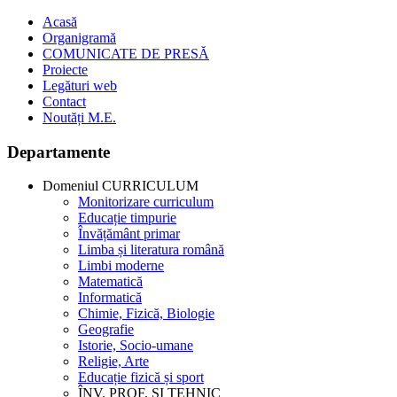
Acasă
Organigramă
COMUNICATE DE PRESĂ
Proiecte
Legături web
Contact
Noutăți M.E.
Departamente
Domeniul CURRICULUM
Monitorizare curriculum
Educație timpurie
Învățământ primar
Limba și literatura română
Limbi moderne
Matematică
Informatică
Chimie, Fizică, Biologie
Geografie
Istorie, Socio-umane
Religie, Arte
Educație fizică și sport
ÎNV. PROF. ȘI TEHNIC