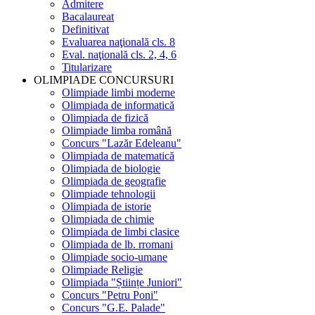
Admitere
Bacalaureat
Definitivat
Evaluarea naţională cls. 8
Eval. naţională cls. 2, 4, 6
Titularizare
OLIMPIADE CONCURSURI
Olimpiade limbi moderne
Olimpiada de informatică
Olimpiada de fizică
Olimpiade limba română
Concurs "Lazăr Edeleanu"
Olimpiada de matematică
Olimpiada de biologie
Olimpiada de geografie
Olimpiade tehnologii
Olimpiada de istorie
Olimpiada de chimie
Olimpiada de limbi clasice
Olimpiada de lb. rromani
Olimpiade socio-umane
Olimpiade Religie
Olimpiada "Științe Juniori"
Concurs "Petru Poni"
Concurs "G.E. Palade"