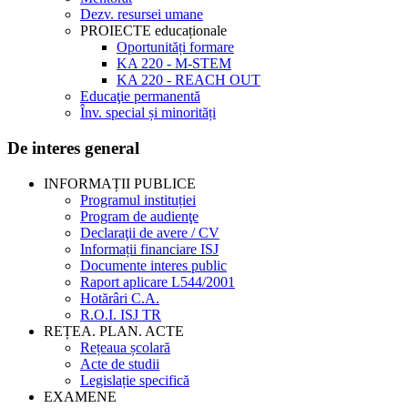
Dezv. resursei umane
PROIECTE educaționale
Oportunități formare
KA 220 - M-STEM
KA 220 - REACH OUT
Educaţie permanentă
Înv. special și minorități
De interes general
INFORMAȚII PUBLICE
Programul instituției
Program de audienţe
Declaraţii de avere / CV
Informații financiare ISJ
Documente interes public
Raport aplicare L544/2001
Hotărâri C.A.
R.O.I. ISJ TR
REȚEA. PLAN. ACTE
Rețeaua școlară
Acte de studii
Legislație specifică
EXAMENE