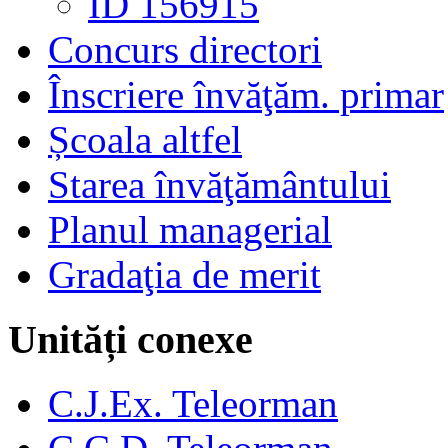
ID 156915
Concurs directori
Înscriere învăţăm. primar
Școala altfel
Starea învăţământului
Planul managerial
Gradaţia de merit
Unități conexe
C.J.Ex. Teleorman