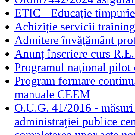
ETIC - Educație timpurie 
Achiziție servicii traini
Admitere învățământ prof
Anunț înscriere curs R.E
Programul național pilot 
Program formare continuă
manuale CEEM
O.U.G. 41/2016 - măsuri d
administraţiei publice cen
completarea unor acte no