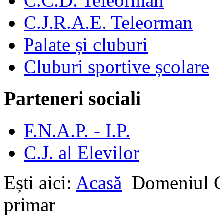
C.C.D. Teleorman
C.J.R.A.E. Teleorman
Palate și cluburi
Cluburi sportive școlare
Parteneri sociali
F.N.A.P. - I.P.
C.J. al Elevilor
Ești aici:
Acasă
Domeniul
primar