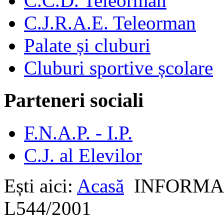
C.C.D. Teleorman
C.J.R.A.E. Teleorman
Palate și cluburi
Cluburi sportive școlare
Parteneri sociali
F.N.A.P. - I.P.
C.J. al Elevilor
Ești aici:
Acasă
INFORMAȚ
L544/2001