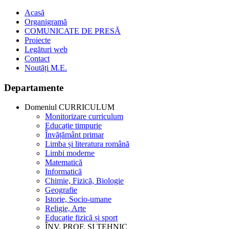
Acasă
Organigramă
COMUNICATE DE PRESĂ
Proiecte
Legături web
Contact
Noutăți M.E.
Departamente
Domeniul CURRICULUM
Monitorizare curriculum
Educație timpurie
Învățământ primar
Limba și literatura română
Limbi moderne
Matematică
Informatică
Chimie, Fizică, Biologie
Geografie
Istorie, Socio-umane
Religie, Arte
Educație fizică și sport
ÎNV. PROF. ȘI TEHNIC