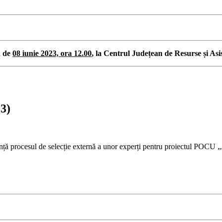
a de
08 iunie 2023, ora 12.00
, la Centrul Județean de Resurse și Asi
23)
unță procesul de selecție externă a unor experți pentru proiectul POCU „