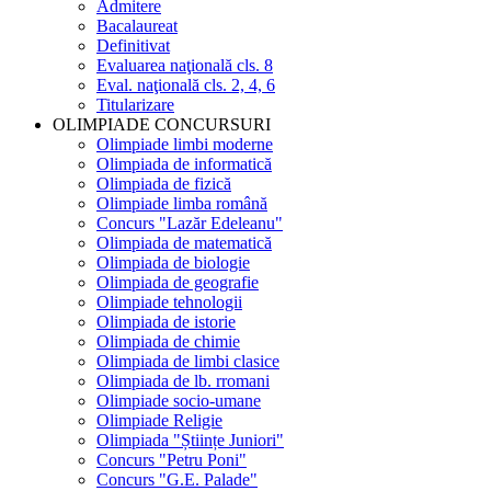
Admitere
Bacalaureat
Definitivat
Evaluarea naţională cls. 8
Eval. naţională cls. 2, 4, 6
Titularizare
OLIMPIADE CONCURSURI
Olimpiade limbi moderne
Olimpiada de informatică
Olimpiada de fizică
Olimpiade limba română
Concurs "Lazăr Edeleanu"
Olimpiada de matematică
Olimpiada de biologie
Olimpiada de geografie
Olimpiade tehnologii
Olimpiada de istorie
Olimpiada de chimie
Olimpiada de limbi clasice
Olimpiada de lb. rromani
Olimpiade socio-umane
Olimpiade Religie
Olimpiada "Științe Juniori"
Concurs "Petru Poni"
Concurs "G.E. Palade"