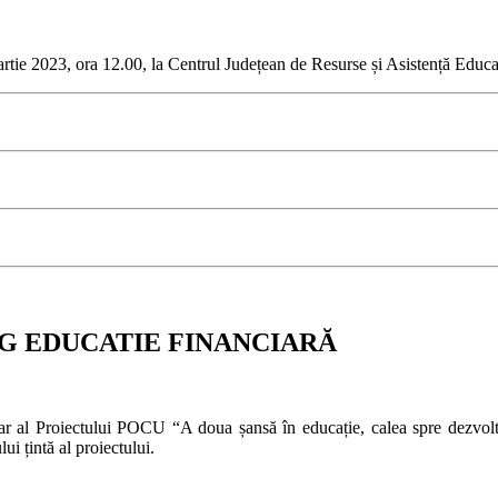
tie 2023, ora 12.00, la Centrul Județean de Resurse și Asistență Educaț
NG EDUCATIE FINANCIARĂ
r al Proiectului POCU “A doua șansă în educație, calea spre dezvolt
ui țintă al proiectului.