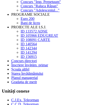
Concurs "Imp. Perpetuum"
Concurs "Raluca Râpan"
Concurs "Adolescentul..."
PROGRAME SOCIALE
Euro 200
Bani de liceu
PROIECTE ALE I.S.J.
ID 133572 ADSE
ID 105966 EDUGREAT
ID 108091 CARTE
ID 140564
ID 142344
ID 141294
ID 156915
Concurs directori
Înscriere învăţăm. primar
Școala altfel
Starea învăţământului
Planul managerial
Gradaţia de merit
Unități conexe
C.J.Ex. Teleorman
C.C.D. Teleorman