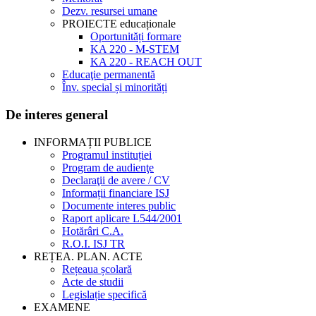
Dezv. resursei umane
PROIECTE educaționale
Oportunități formare
KA 220 - M-STEM
KA 220 - REACH OUT
Educaţie permanentă
Înv. special și minorități
De interes general
INFORMAȚII PUBLICE
Programul instituției
Program de audienţe
Declaraţii de avere / CV
Informații financiare ISJ
Documente interes public
Raport aplicare L544/2001
Hotărâri C.A.
R.O.I. ISJ TR
REȚEA. PLAN. ACTE
Rețeaua școlară
Acte de studii
Legislație specifică
EXAMENE