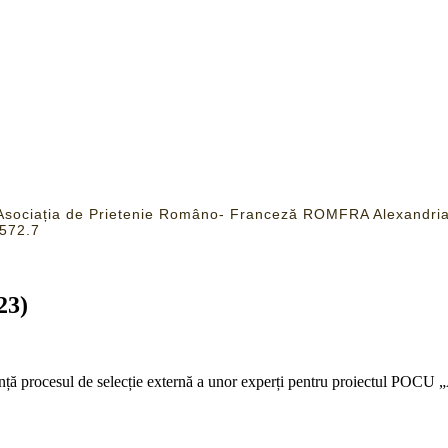
u Asociația de Prietenie Româno- Franceză ROMFRA Alexandria
572.7
23)
unță procesul de selecție externă a unor experți pentru proiectul POCU „