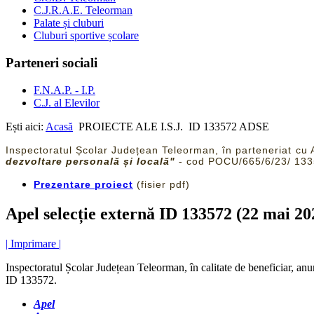
C.J.R.A.E. Teleorman
Palate și cluburi
Cluburi sportive școlare
Parteneri sociali
F.N.A.P. - I.P.
C.J. al Elevilor
Ești aici:
Acasă
PROIECTE ALE I.S.J.
ID 133572 ADSE
Inspectoratul Școlar Județean Teleorman, în parteneriat c
dezvoltare personală și locală"
- cod POCU/665/6/23/ 133
Prezentare proiect
(fisier pdf)
Apel selecție externă ID 133572 (22 mai 20
| Imprimare |
Inspectoratul Școlar Județean Teleorman, în calitate de beneficiar, an
ID 133572.
Apel