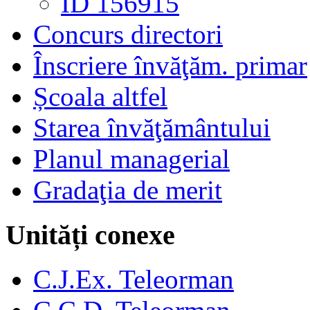
ID 156915
Concurs directori
Înscriere învăţăm. primar
Școala altfel
Starea învăţământului
Planul managerial
Gradaţia de merit
Unități conexe
C.J.Ex. Teleorman