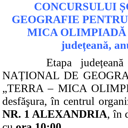
CONCURSULUI Ș
GEOGRAFIE PENTRU 
MICA OLIMPIADĂ 
județeană, an
Etapa județeană 
NAȚIONAL DE GEOGRAF
„TERRA – MICA OLIMPI
desfăşura, în centrul organ
NR. 1 ALEXANDRIA
, în
cu
ora 10:00
.