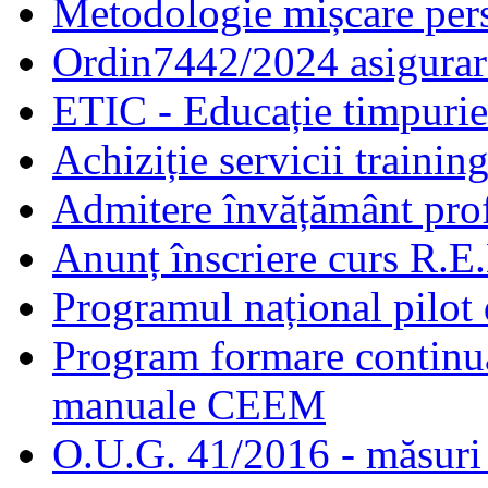
Metodologie mișcare pers
Ordin7442/2024 asigurar
ETIC - Educație timpurie 
Achiziție servicii traini
Admitere învățământ prof
Anunț înscriere curs R.E
Programul național pilot 
Program formare continuă
manuale CEEM
O.U.G. 41/2016 - măsuri d