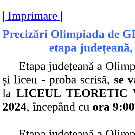
| Imprimare |
Precizări Olimpiada de G
etapa județeană,
Etapa județeană a Olimp
și liceu - proba scrisă,
se v
la
LICEUL TEORETIC 
2024
, începând cu
ora 9:00
Etapa județeană a Olimp