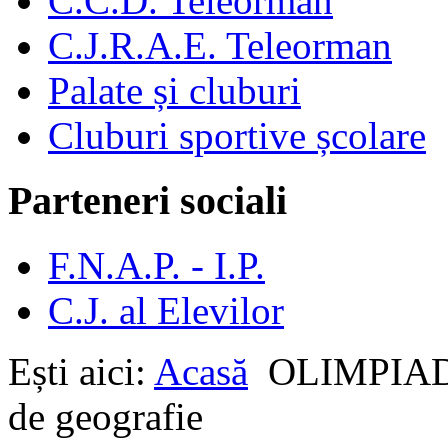
C.C.D. Teleorman
C.J.R.A.E. Teleorman
Palate și cluburi
Cluburi sportive școlare
Parteneri sociali
F.N.A.P. - I.P.
C.J. al Elevilor
Ești aici:
Acasă
OLIMPIA
de geografie