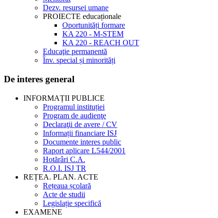
Dezv. resursei umane
PROIECTE educaționale
Oportunități formare
KA 220 - M-STEM
KA 220 - REACH OUT
Educaţie permanentă
Înv. special și minorități
De interes general
INFORMAȚII PUBLICE
Programul instituției
Program de audienţe
Declaraţii de avere / CV
Informații financiare ISJ
Documente interes public
Raport aplicare L544/2001
Hotărâri C.A.
R.O.I. ISJ TR
REȚEA. PLAN. ACTE
Rețeaua școlară
Acte de studii
Legislație specifică
EXAMENE