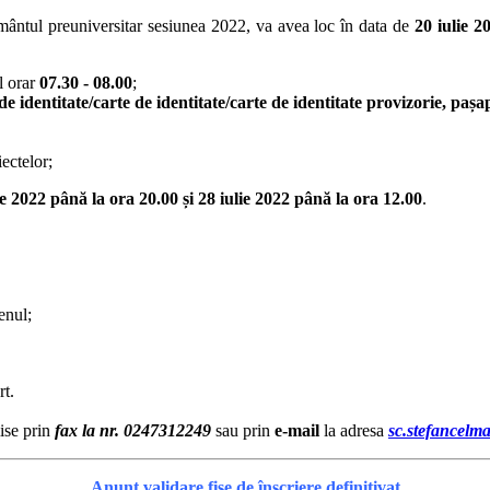
mântul preuniversitar sesiunea 2022, va avea loc în data de
20 iulie 
l orar
07.30 - 08.00
;
de identitate/carte de identitate/carte de identitate provizorie, p
ectelor;
ie 2022 până la ora 20.00 și 28 iulie 2022 până la ora 12.00
.
enul;
rt.
ise prin
fax la nr. 0247312249
sau prin
e-mail
la adresa
sc.stefancel
Anunț validare fișe de înscriere definitivat