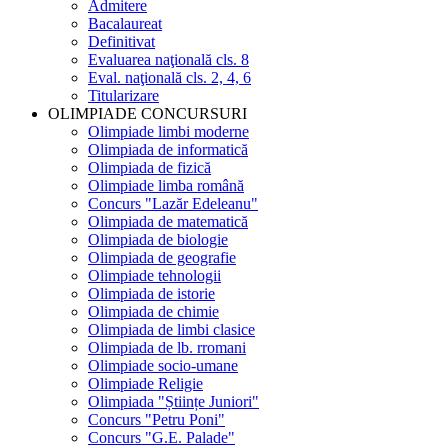
Admitere
Bacalaureat
Definitivat
Evaluarea naţională cls. 8
Eval. naţională cls. 2, 4, 6
Titularizare
OLIMPIADE CONCURSURI
Olimpiade limbi moderne
Olimpiada de informatică
Olimpiada de fizică
Olimpiade limba română
Concurs "Lazăr Edeleanu"
Olimpiada de matematică
Olimpiada de biologie
Olimpiada de geografie
Olimpiade tehnologii
Olimpiada de istorie
Olimpiada de chimie
Olimpiada de limbi clasice
Olimpiada de lb. rromani
Olimpiade socio-umane
Olimpiade Religie
Olimpiada "Științe Juniori"
Concurs "Petru Poni"
Concurs "G.E. Palade"