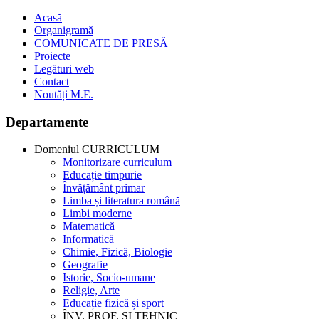
Acasă
Organigramă
COMUNICATE DE PRESĂ
Proiecte
Legături web
Contact
Noutăți M.E.
Departamente
Domeniul CURRICULUM
Monitorizare curriculum
Educație timpurie
Învățământ primar
Limba și literatura română
Limbi moderne
Matematică
Informatică
Chimie, Fizică, Biologie
Geografie
Istorie, Socio-umane
Religie, Arte
Educație fizică și sport
ÎNV. PROF. ȘI TEHNIC