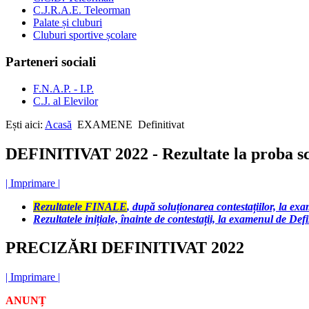
C.J.R.A.E. Teleorman
Palate și cluburi
Cluburi sportive școlare
Parteneri sociali
F.N.A.P. - I.P.
C.J. al Elevilor
Ești aici:
Acasă
EXAMENE
Definitivat
DEFINITIVAT 2022 - Rezultate la proba sc
| Imprimare |
Rezultatele FINALE
, după soluționarea contestațiilor, la ex
Rezultatele inițiale, înainte de contestații, la examenul de Defi
PRECIZĂRI DEFINITIVAT 2022
| Imprimare |
ANUNȚ