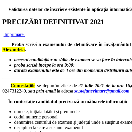
Validarea datelor de înscriere existente în aplicația informatică
PRECIZĂRI DEFINITIVAT 2021
| Imprimare |
Proba scrisă a examenului de definitivare
în învățământul 
Alexandria
.
accesul candidaților în sălile de examen se va face în intervalu
proba scrisă începe la ora 9:00;
durata examenului este de 4 ore din momentul distribuirii sub
Contestațiile
se depun în zilele de
21 iulie 2021 de la ora 16
0247312249,
sau prin email
la adresa
sc.stefancelmare@gmail.com
În contestație candidatul precizează următoarele informații:
numele, inițiala tatălui și prenumele
codul numeric personal
denumirea centrului de examen și județul unde a susținut exam
disciplina la care a susținut examenul