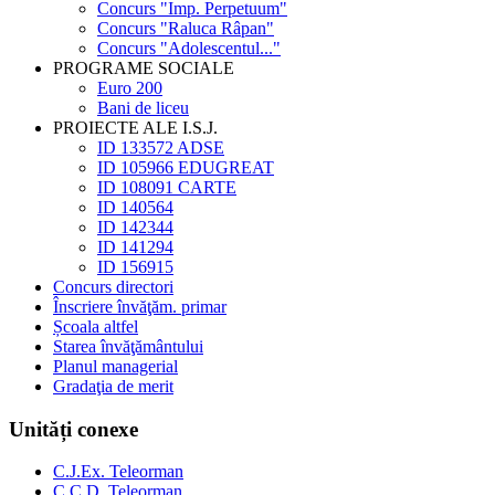
Concurs "Imp. Perpetuum"
Concurs "Raluca Râpan"
Concurs "Adolescentul..."
PROGRAME SOCIALE
Euro 200
Bani de liceu
PROIECTE ALE I.S.J.
ID 133572 ADSE
ID 105966 EDUGREAT
ID 108091 CARTE
ID 140564
ID 142344
ID 141294
ID 156915
Concurs directori
Înscriere învăţăm. primar
Școala altfel
Starea învăţământului
Planul managerial
Gradaţia de merit
Unități conexe
C.J.Ex. Teleorman
C.C.D. Teleorman