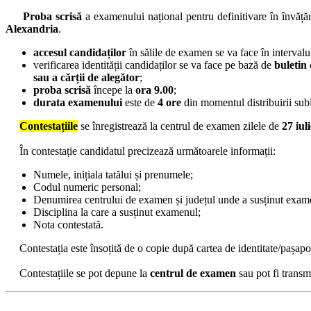
Proba scrisă
a examenului național pentru definitivare în învăță
Alexandria
.
accesul candidaților
în sălile de examen se va face în intervalu
verificarea identității candidaților se va face pe bază de
buletin 
sau a cărții de alegător
;
proba scrisă
începe la
ora 9.00
;
durata examenului
este de
4 ore
din momentul distribuirii subi
Contestațiile
se înregistrează la centrul de examen zilele de
27 iul
În contestație candidatul precizează următoarele informații:
Numele, inițiala tatălui și prenumele;
Codul numeric personal;
Denumirea centrului de examen și județul unde a susținut exam
Disciplina la care a susținut examenul;
Nota contestată.
Contestația este însoțită de o copie după cartea de identitate/pașapo
Contestațiile se pot depune la
centrul de examen
sau pot fi transm