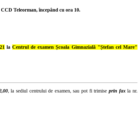
e a CCD Teleorman, începând cu ora 10.
021
la
Centrul de examen Școala Gimnazială "Ștefan cel Mare"
2,00
, la sediul centrului de examen, sau pot fi trimise
prin fax
la nr.