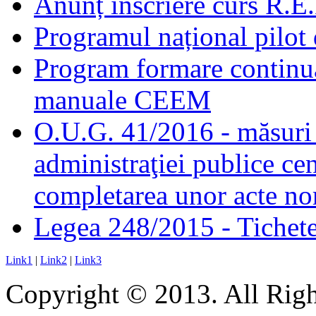
Anunț înscriere curs R.E
Programul național pilot 
Program formare continuă
manuale CEEM
O.U.G. 41/2016 - măsuri d
administraţiei publice cen
completarea unor acte no
Legea 248/2015 - Tichete 
Link1
|
Link2
|
Link3
Copyright © 2013. All Righ