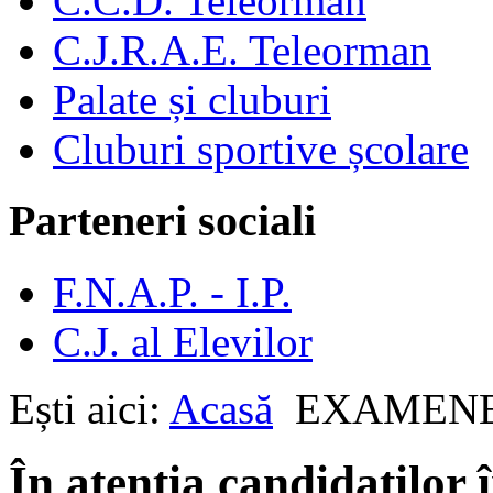
C.C.D. Teleorman
C.J.R.A.E. Teleorman
Palate și cluburi
Cluburi sportive școlare
Parteneri sociali
F.N.A.P. - I.P.
C.J. al Elevilor
Ești aici:
Acasă
EXAMEN
În atenţia candidaţilor 