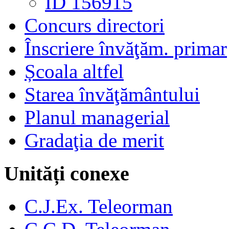
ID 156915
Concurs directori
Înscriere învăţăm. primar
Școala altfel
Starea învăţământului
Planul managerial
Gradaţia de merit
Unități conexe
C.J.Ex. Teleorman