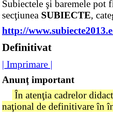
Subiectele şi baremele pot fi
secţiunea
SUBIECTE
, cat
http://www.subiecte2013.e
Definitivat
| Imprimare |
Anunț important
În atenţia cadrelor didac
naţional de definitivare în 