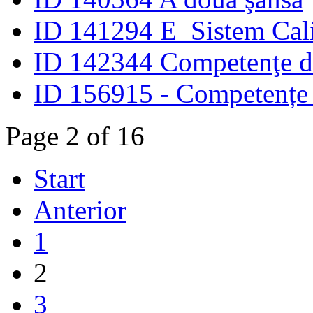
ID 141294 E_Sistem Cali
ID 142344 Competenţe di
ID 156915 - Competențe p
Page 2 of 16
Start
Anterior
1
2
3