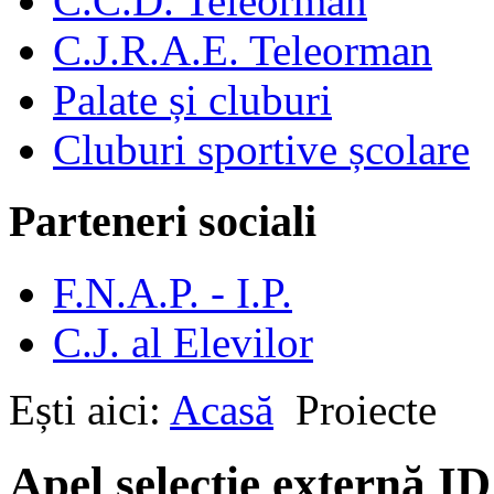
C.C.D. Teleorman
C.J.R.A.E. Teleorman
Palate și cluburi
Cluburi sportive școlare
Parteneri sociali
F.N.A.P. - I.P.
C.J. al Elevilor
Ești aici:
Acasă
Proiecte
Apel selecție externă ID