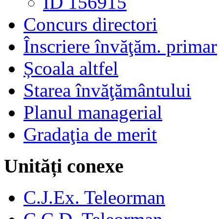
ID 156915
Concurs directori
Înscriere învăţăm. primar
Școala altfel
Starea învăţământului
Planul managerial
Gradaţia de merit
Unități conexe
C.J.Ex. Teleorman