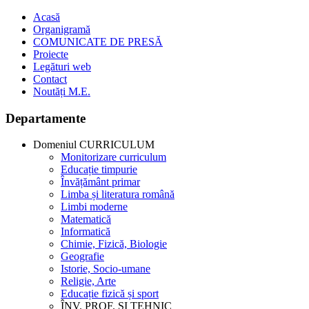
Acasă
Organigramă
COMUNICATE DE PRESĂ
Proiecte
Legături web
Contact
Noutăți M.E.
Departamente
Domeniul CURRICULUM
Monitorizare curriculum
Educație timpurie
Învățământ primar
Limba și literatura română
Limbi moderne
Matematică
Informatică
Chimie, Fizică, Biologie
Geografie
Istorie, Socio-umane
Religie, Arte
Educație fizică și sport
ÎNV. PROF. ȘI TEHNIC