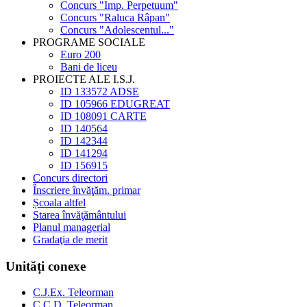
Concurs "Imp. Perpetuum"
Concurs "Raluca Râpan"
Concurs "Adolescentul..."
PROGRAME SOCIALE
Euro 200
Bani de liceu
PROIECTE ALE I.S.J.
ID 133572 ADSE
ID 105966 EDUGREAT
ID 108091 CARTE
ID 140564
ID 142344
ID 141294
ID 156915
Concurs directori
Înscriere învăţăm. primar
Școala altfel
Starea învăţământului
Planul managerial
Gradaţia de merit
Unități conexe
C.J.Ex. Teleorman
C.C.D. Teleorman