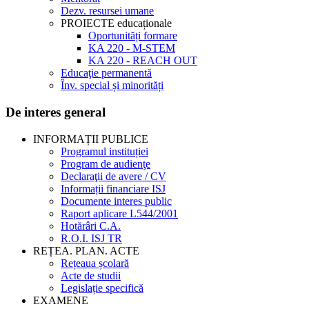
Dezv. resursei umane
PROIECTE educaționale
Oportunități formare
KA 220 - M-STEM
KA 220 - REACH OUT
Educaţie permanentă
Înv. special și minorități
De interes general
INFORMAȚII PUBLICE
Programul instituției
Program de audienţe
Declaraţii de avere / CV
Informații financiare ISJ
Documente interes public
Raport aplicare L544/2001
Hotărâri C.A.
R.O.I. ISJ TR
REȚEA. PLAN. ACTE
Rețeaua școlară
Acte de studii
Legislație specifică
EXAMENE