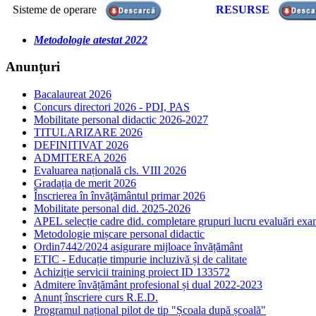
Sisteme de operare
RESURSE
Metodologie atestat 2022
Anunţuri
Bacalaureat 2026
Concurs directori 2026 - PDI, PAS
Mobilitate personal didactic 2026-2027
TITULARIZARE 2026
DEFINITIVAT 2026
ADMITEREA 2026
Evaluarea națională cls. VIII 2026
Gradația de merit 2026
Înscrierea în învăţământul primar 2026
Mobilitate personal did. 2025-2026
APEL selecție cadre did. completare grupuri lucru evaluări ex
Metodologie mișcare personal didactic
Ordin7442/2024 asigurare mijloace învățământ
ETIC - Educație timpurie incluzivă și de calitate
Achiziție servicii training proiect ID 133572
Admitere învățământ profesional și dual 2022-2023
Anunț înscriere curs R.E.D.
Programul național pilot de tip "Școala după școală"