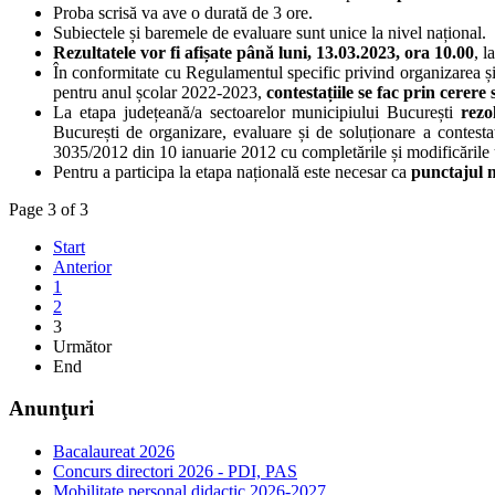
Proba scrisă va ave o durată de 3 ore.
Subiectele și baremele de evaluare sunt unice la nivel național.
Rezultatele vor fi afișate până luni, 13.03.2023, ora 10.00
, l
În conformitate cu Regulamentul specific privind organizarea și
pentru anul școlar 2022-2023,
contestațiile se fac prin cerere 
La etapa județeană/a sectoarelor municipiului București
rezo
București de organizare, evaluare și de soluționare a contest
3035/2012 din 10 ianuarie 2012 cu completările și modificările u
Pentru a participa la etapa națională este necesar ca
punctajul 
Page 3 of 3
Start
Anterior
1
2
3
Următor
End
Anunţuri
Bacalaureat 2026
Concurs directori 2026 - PDI, PAS
Mobilitate personal didactic 2026-2027