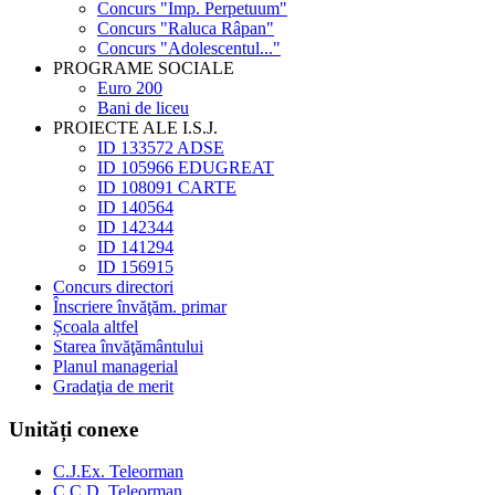
Concurs "Imp. Perpetuum"
Concurs "Raluca Râpan"
Concurs "Adolescentul..."
PROGRAME SOCIALE
Euro 200
Bani de liceu
PROIECTE ALE I.S.J.
ID 133572 ADSE
ID 105966 EDUGREAT
ID 108091 CARTE
ID 140564
ID 142344
ID 141294
ID 156915
Concurs directori
Înscriere învăţăm. primar
Școala altfel
Starea învăţământului
Planul managerial
Gradaţia de merit
Unități conexe
C.J.Ex. Teleorman
C.C.D. Teleorman