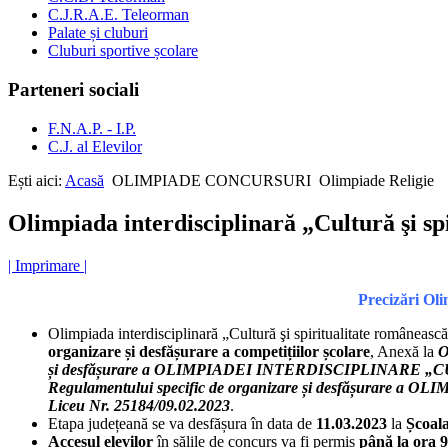
C.J.R.A.E. Teleorman
Palate și cluburi
Cluburi sportive școlare
Parteneri sociali
F.N.A.P. - I.P.
C.J. al Elevilor
Ești aici:
Acasă
OLIMPIADE CONCURSURI
Olimpiade Religie
Olimpiada interdisciplinară „Cultură şi sp
| Imprimare |
Precizări Oli
Olimpiada interdisciplinară „Cultură şi spiritualitate româneas
organizare și desfășurare a competițiilor școlare
, Anexă la
O
și desfășurare a OLIMPIADEI INTERDISCIPLINARE „CUL
Regulamentului specific de organizare și desfășurar
Liceu Nr. 25184/09.02.2023
.
Etapa județeană se va desfășura în data de
11.03.2023
la
Școal
Accesul elevilor
în sălile de concurs va fi permis
până la ora 9