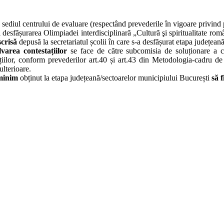
a sediul centrului de evaluare (respectând prevederile în vigoare privind 
 desfășurarea Olimpiadei interdisciplinară „Cultură şi spiritualitate r
scrisă
depusă la secretariatul școlii în care s-a desfășurat etapa județean
lvarea contestațiilor
se face de către subcomisia de soluționare a co
ațiilor, conform prevederilor art.40 și art.43 din Metodologia-cadru
lterioare.
minim
obținut la etapa județeană/sectoarelor municipiului București
să 