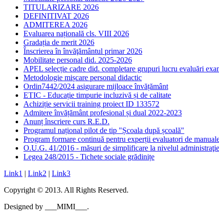
TITULARIZARE 2026
DEFINITIVAT 2026
ADMITEREA 2026
Evaluarea națională cls. VIII 2026
Gradația de merit 2026
Înscrierea în învăţământul primar 2026
Mobilitate personal did. 2025-2026
APEL selecție cadre did. completare grupuri lucru evaluări ex
Metodologie mișcare personal didactic
Ordin7442/2024 asigurare mijloace învățământ
ETIC - Educație timpurie incluzivă și de calitate
Achiziție servicii training proiect ID 133572
Admitere învățământ profesional și dual 2022-2023
Anunț înscriere curs R.E.D.
Programul național pilot de tip "Școala după școală"
Program formare continuă pentru experții evaluatori de manu
O.U.G. 41/2016 - măsuri de simplificare la nivelul administraţie
Legea 248/2015 - Tichete sociale grădinițe
Link1
|
Link2
|
Link3
Copyright © 2013. All Rights Reserved.
Designed by ___MIMI___.