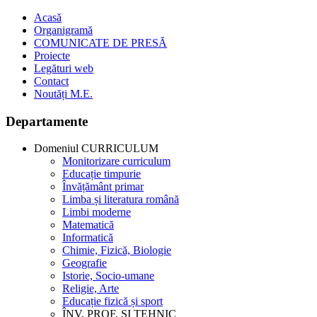
Acasă
Organigramă
COMUNICATE DE PRESĂ
Proiecte
Legături web
Contact
Noutăți M.E.
Departamente
Domeniul CURRICULUM
Monitorizare curriculum
Educație timpurie
Învățământ primar
Limba și literatura română
Limbi moderne
Matematică
Informatică
Chimie, Fizică, Biologie
Geografie
Istorie, Socio-umane
Religie, Arte
Educație fizică și sport
ÎNV. PROF. ȘI TEHNIC