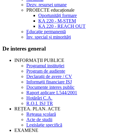
Dezv. resursei umane
PROIECTE educaționale
Oportunități formare
KA 220 - M-STEM
KA 220 - REACH OUT
Educaţie permanentă
Înv. special și minorități
De interes general
INFORMAȚII PUBLICE
Programul instituției
Program de audienţe
Declaraţii de avere / CV
Informații financiare ISJ
Documente interes public
Raport aplicare L544/2001
Hotărâri C.A.
R.O.I. ISJ TR
REȚEA. PLAN. ACTE
Rețeaua școlară
Acte de studii
Legislație specifică
EXAMENE