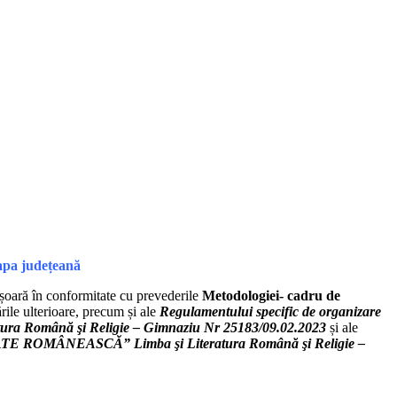
tapa județeană
ășoară în conformitate cu prevederile
Metodologiei- cadru de
rile ulterioare, precum și ale
Regulamentului specific de organizare
omână şi Religie – Gimnaziu Nr 25183/09.02.2023
și ale
E ROMÂNEASCĂ” Limba şi Literatura Română şi Religie –