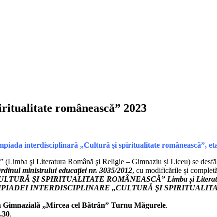
iritualitate românească” 2023
mpiada interdisciplinară „Cultură şi spiritualitate românească”, e
că” (Limba şi Literatura Română şi Religie – Gimnaziu și Liceu) se desf
rdinul ministrului educației nr. 3035/2012
, cu modificările și completă
TURĂ ŞI SPIRITUALITATE ROMÂNEASCĂ” Limba și Literatura R
e a OLIMPIADEI INTERDISCIPLINARE „CULTURĂ ŞI SPIRITUALITAT
a Gimnazială „Mircea cel Bătrân” Turnu Măgurele
.
.30
.