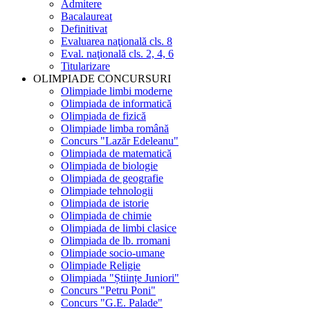
Admitere
Bacalaureat
Definitivat
Evaluarea naţională cls. 8
Eval. naţională cls. 2, 4, 6
Titularizare
OLIMPIADE CONCURSURI
Olimpiade limbi moderne
Olimpiada de informatică
Olimpiada de fizică
Olimpiade limba română
Concurs "Lazăr Edeleanu"
Olimpiada de matematică
Olimpiada de biologie
Olimpiada de geografie
Olimpiade tehnologii
Olimpiada de istorie
Olimpiada de chimie
Olimpiada de limbi clasice
Olimpiada de lb. rromani
Olimpiade socio-umane
Olimpiade Religie
Olimpiada "Științe Juniori"
Concurs "Petru Poni"
Concurs "G.E. Palade"