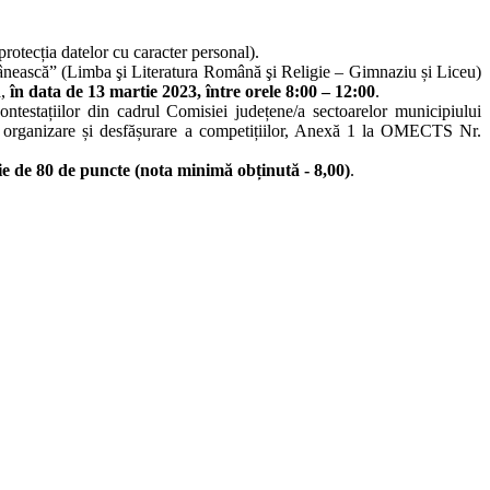
protecția datelor cu caracter personal).
omânească” (Limba şi Literatura Română şi Religie – Gimnaziu și Liceu)
ă,
în data de 13 martie 2023, între orele 8:00 – 12:00
.
ntestațiilor din cadrul Comisiei județene/a sectoarelor municipiului
 de organizare și desfășurare a competițiilor, Anexă 1 la OMECTS Nr.
fie de 80 de puncte
(nota minimă obținută - 8,00)
.