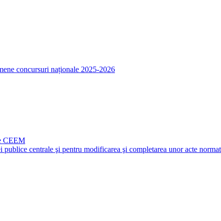
amene concursuri naționale 2025-2026
ale CEEM
i publice centrale şi pentru modificarea şi completarea unor acte norma