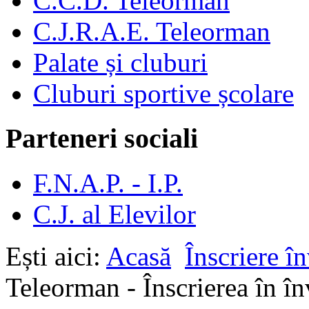
C.C.D. Teleorman
C.J.R.A.E. Teleorman
Palate și cluburi
Cluburi sportive școlare
Parteneri sociali
F.N.A.P. - I.P.
C.J. al Elevilor
Ești aici:
Acasă
Înscriere î
Teleorman - Înscrierea în î