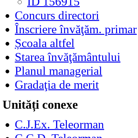
ID 156915
Concurs directori
Înscriere învăţăm. primar
Școala altfel
Starea învăţământului
Planul managerial
Gradaţia de merit
Unități conexe
C.J.Ex. Teleorman