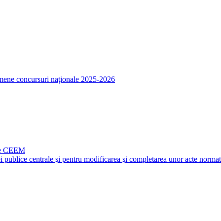
amene concursuri naționale 2025-2026
ale CEEM
i publice centrale şi pentru modificarea şi completarea unor acte norma