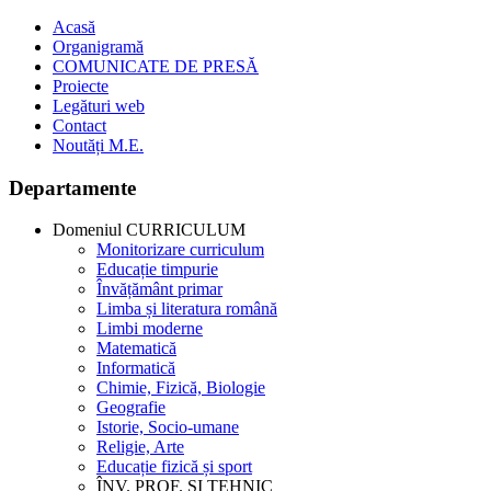
Acasă
Organigramă
COMUNICATE DE PRESĂ
Proiecte
Legături web
Contact
Noutăți M.E.
Departamente
Domeniul CURRICULUM
Monitorizare curriculum
Educație timpurie
Învățământ primar
Limba și literatura română
Limbi moderne
Matematică
Informatică
Chimie, Fizică, Biologie
Geografie
Istorie, Socio-umane
Religie, Arte
Educație fizică și sport
ÎNV. PROF. ȘI TEHNIC