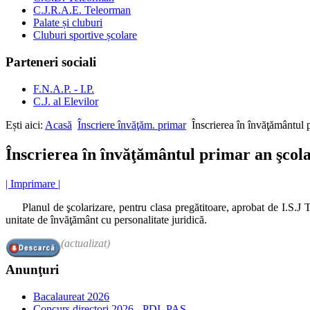
C.J.R.A.E. Teleorman
Palate și cluburi
Cluburi sportive școlare
Parteneri sociali
F.N.A.P. - I.P.
C.J. al Elevilor
Ești aici:
Acasă
Înscriere învăţăm. primar
Înscrierea în învăţăm
Înscrierea în învăţământul primar a
| Imprimare |
Planul de şcolarizare, pentru clasa pregătitoare, aprobat de I.S.J 
unitate de învăţământ cu personalitate juridică.
(actualizat
)
Anunţuri
Bacalaureat 2026
Concurs directori 2026 - PDI, PAS