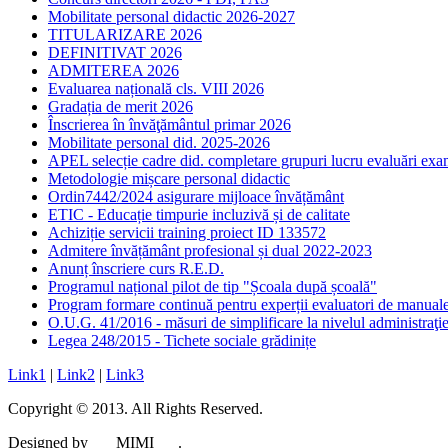
Mobilitate personal didactic 2026-2027
TITULARIZARE 2026
DEFINITIVAT 2026
ADMITEREA 2026
Evaluarea națională cls. VIII 2026
Gradația de merit 2026
Înscrierea în învăţământul primar 2026
Mobilitate personal did. 2025-2026
APEL selecție cadre did. completare grupuri lucru evaluări ex
Metodologie mișcare personal didactic
Ordin7442/2024 asigurare mijloace învățământ
ETIC - Educație timpurie incluzivă și de calitate
Achiziție servicii training proiect ID 133572
Admitere învățământ profesional și dual 2022-2023
Anunț înscriere curs R.E.D.
Programul național pilot de tip "Școala după școală"
Program formare continuă pentru experții evaluatori de manu
O.U.G. 41/2016 - măsuri de simplificare la nivelul administraţie
Legea 248/2015 - Tichete sociale grădinițe
Link1
|
Link2
|
Link3
Copyright © 2013. All Rights Reserved.
Designed by ___MIMI___.