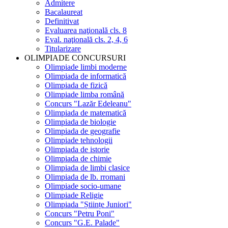
Admitere
Bacalaureat
Definitivat
Evaluarea naţională cls. 8
Eval. naţională cls. 2, 4, 6
Titularizare
OLIMPIADE CONCURSURI
Olimpiade limbi moderne
Olimpiada de informatică
Olimpiada de fizică
Olimpiade limba română
Concurs "Lazăr Edeleanu"
Olimpiada de matematică
Olimpiada de biologie
Olimpiada de geografie
Olimpiade tehnologii
Olimpiada de istorie
Olimpiada de chimie
Olimpiada de limbi clasice
Olimpiada de lb. rromani
Olimpiade socio-umane
Olimpiade Religie
Olimpiada "Științe Juniori"
Concurs "Petru Poni"
Concurs "G.E. Palade"