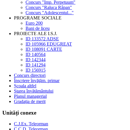
Concurs "Imp. Perpetuum"
Concurs "Raluca Râpan"
Concurs "Adolescentul..."
PROGRAME SOCIALE
Euro 200
Bani de liceu
PROIECTE ALE I.S.J.
ID 133572 ADSE
ID 105966 EDUGREAT
ID 108091 CARTE
ID 140564
ID 142344
ID 141294
ID 156915
Concurs directori
Înscriere învăţăm. primar
Școala altfel
Starea învăţământului
Planul managerial
Gradaţia de merit
Unități conexe
C.J.Ex. Teleorman
C.C.D. Teleorman