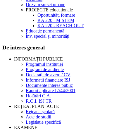
Dezv. resursei umane
PROIECTE educaționale
Oportunități formare
KA 220 - M-STEM
KA 220 - REACH OUT
Educaţie permanentă
Înv. special și minorități
De interes general
INFORMAȚII PUBLICE
Programul instituției
Program de audienţe
Declaraţii de avere / CV
Informații financiare ISJ
Documente interes public
Raport aplicare L544/2001
Hotărâri C.A.
R.O.I. ISJ TR
REȚEA. PLAN. ACTE
Rețeaua școlară
Acte de studii
Legislație specifică
EXAMENE