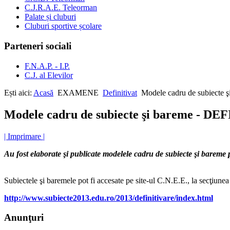
C.J.R.A.E. Teleorman
Palate și cluburi
Cluburi sportive școlare
Parteneri sociali
F.N.A.P. - I.P.
C.J. al Elevilor
Ești aici:
Acasă
EXAMENE
Definitivat
Modele cadru de subiecte
Modele cadru de subiecte şi bareme - DE
| Imprimare |
Au fost elaborate şi publicate modelele cadru de subiecte şi bareme 
Subiectele şi baremele pot fi accesate pe site-ul C.N.E.E., la secţiune
http://www.subiecte2013.edu.ro/2013/definitivare/index.html
Anunţuri