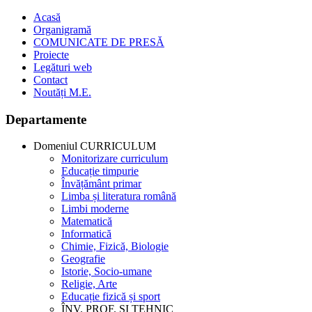
Acasă
Organigramă
COMUNICATE DE PRESĂ
Proiecte
Legături web
Contact
Noutăți M.E.
Departamente
Domeniul CURRICULUM
Monitorizare curriculum
Educație timpurie
Învățământ primar
Limba și literatura română
Limbi moderne
Matematică
Informatică
Chimie, Fizică, Biologie
Geografie
Istorie, Socio-umane
Religie, Arte
Educație fizică și sport
ÎNV. PROF. ȘI TEHNIC