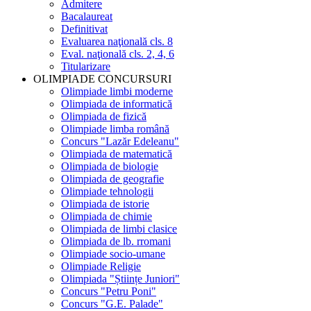
Admitere
Bacalaureat
Definitivat
Evaluarea naţională cls. 8
Eval. naţională cls. 2, 4, 6
Titularizare
OLIMPIADE CONCURSURI
Olimpiade limbi moderne
Olimpiada de informatică
Olimpiada de fizică
Olimpiade limba română
Concurs "Lazăr Edeleanu"
Olimpiada de matematică
Olimpiada de biologie
Olimpiada de geografie
Olimpiade tehnologii
Olimpiada de istorie
Olimpiada de chimie
Olimpiada de limbi clasice
Olimpiada de lb. rromani
Olimpiade socio-umane
Olimpiade Religie
Olimpiada "Științe Juniori"
Concurs "Petru Poni"
Concurs "G.E. Palade"