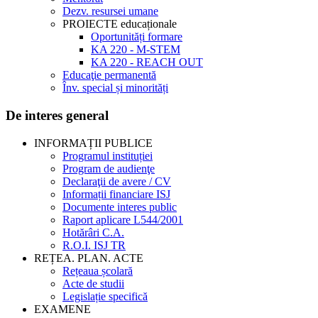
Dezv. resursei umane
PROIECTE educaționale
Oportunități formare
KA 220 - M-STEM
KA 220 - REACH OUT
Educaţie permanentă
Înv. special și minorități
De interes general
INFORMAȚII PUBLICE
Programul instituției
Program de audienţe
Declaraţii de avere / CV
Informații financiare ISJ
Documente interes public
Raport aplicare L544/2001
Hotărâri C.A.
R.O.I. ISJ TR
REȚEA. PLAN. ACTE
Rețeaua școlară
Acte de studii
Legislație specifică
EXAMENE