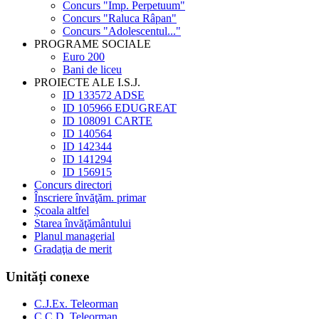
Concurs "Imp. Perpetuum"
Concurs "Raluca Râpan"
Concurs "Adolescentul..."
PROGRAME SOCIALE
Euro 200
Bani de liceu
PROIECTE ALE I.S.J.
ID 133572 ADSE
ID 105966 EDUGREAT
ID 108091 CARTE
ID 140564
ID 142344
ID 141294
ID 156915
Concurs directori
Înscriere învăţăm. primar
Școala altfel
Starea învăţământului
Planul managerial
Gradaţia de merit
Unități conexe
C.J.Ex. Teleorman
C.C.D. Teleorman