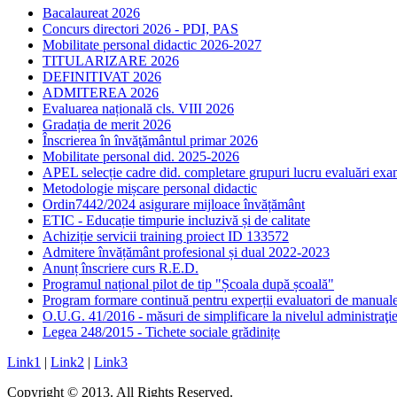
Bacalaureat 2026
Concurs directori 2026 - PDI, PAS
Mobilitate personal didactic 2026-2027
TITULARIZARE 2026
DEFINITIVAT 2026
ADMITEREA 2026
Evaluarea națională cls. VIII 2026
Gradația de merit 2026
Înscrierea în învăţământul primar 2026
Mobilitate personal did. 2025-2026
APEL selecție cadre did. completare grupuri lucru evaluări ex
Metodologie mișcare personal didactic
Ordin7442/2024 asigurare mijloace învățământ
ETIC - Educație timpurie incluzivă și de calitate
Achiziție servicii training proiect ID 133572
Admitere învățământ profesional și dual 2022-2023
Anunț înscriere curs R.E.D.
Programul național pilot de tip "Școala după școală"
Program formare continuă pentru experții evaluatori de manu
O.U.G. 41/2016 - măsuri de simplificare la nivelul administraţie
Legea 248/2015 - Tichete sociale grădinițe
Link1
|
Link2
|
Link3
Copyright © 2013. All Rights Reserved.