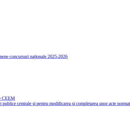
amene concursuri naționale 2025-2026
ale CEEM
i publice centrale şi pentru modificarea şi completarea unor acte norma