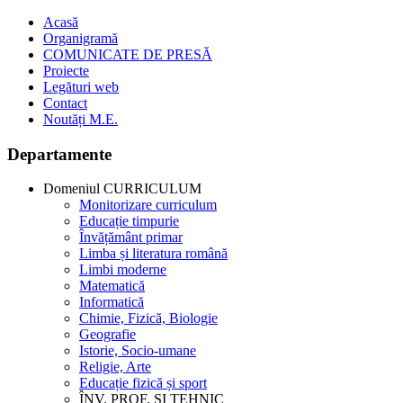
Acasă
Organigramă
COMUNICATE DE PRESĂ
Proiecte
Legături web
Contact
Noutăți M.E.
Departamente
Domeniul CURRICULUM
Monitorizare curriculum
Educație timpurie
Învățământ primar
Limba și literatura română
Limbi moderne
Matematică
Informatică
Chimie, Fizică, Biologie
Geografie
Istorie, Socio-umane
Religie, Arte
Educație fizică și sport
ÎNV. PROF. ȘI TEHNIC