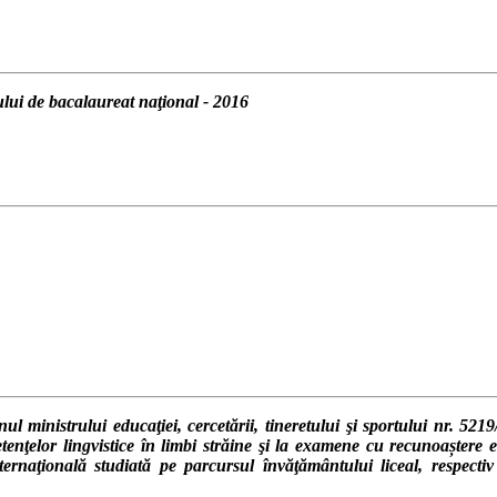
lui de bacalaureat naţional - 2016
nistrului educaţiei, cercetării, tineretului şi sportului nr. 5219/
enţelor lingvistice în limbi străine şi la examene cu recunoaștere e
internaţională studiată pe parcursul învăţământului liceal, respect