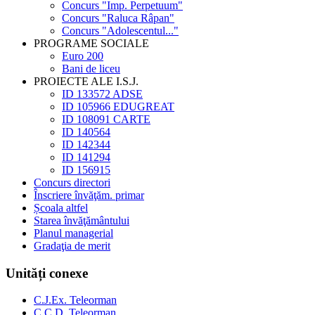
Concurs "Imp. Perpetuum"
Concurs "Raluca Râpan"
Concurs "Adolescentul..."
PROGRAME SOCIALE
Euro 200
Bani de liceu
PROIECTE ALE I.S.J.
ID 133572 ADSE
ID 105966 EDUGREAT
ID 108091 CARTE
ID 140564
ID 142344
ID 141294
ID 156915
Concurs directori
Înscriere învăţăm. primar
Școala altfel
Starea învăţământului
Planul managerial
Gradaţia de merit
Unități conexe
C.J.Ex. Teleorman
C.C.D. Teleorman