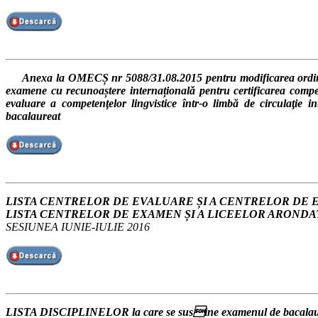
Anexa la OMECȘ nr 5088/31.08.2015 pentru modificarea ordinului mi
examene cu recunoaștere internațională pentru certificarea compet
evaluare a competenţelor lingvistice într-o limbă de circulaţie 
bacalaureat
LISTA CENTRELOR DE EVALUARE ȘI A CENTRELOR DE
LISTA CENTRELOR DE EXAMEN ȘI A LICEELOR ARONDA
SESIUNEA IUNIE-IULIE 2016
LISTA DISCIPLINELOR la care se susine examenul de bacalaurea