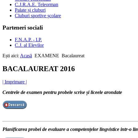
C.J.R.A.E. Teleorman
Palate și cluburi
Cluburi sportive școlare
Parteneri sociali
F.N.A.P. - I.P.
C.J. al Elevilor
Ești aici:
Acasă
EXAMENE
Bacalaureat
BACALAUREAT 2016
| Imprimare |
Centrele de examen pentru probele scrise și liceele arondate
Planificarea probei de evaluare a competențelor lingvistice intr-o li