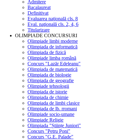
Admitere
Bacalaureat
Definitivat
Evaluarea naţională cls. 8
Eval. naţională cls. 2, 4, 6
Titularizare
OLIMPIADE CONCURSURI
Olimpiade limbi moderne
Olimpiada de informatică
Olimpiada de fizică
Olimpiade limba română
Concurs "Lazăr Edeleanu"
Olimpiada de matematică
Olimpiada de biologie
Olimpiada de geografie
Olimpiade tehnologii
Olimpiada de istorie
Olimpiada de chimie
Olimpiada de limbi clasice
Olimpiada de lb. rromani
Olimpiade socio-umane
Olimpiade Religie
Olimpiada "Științe Juniori"
Concurs "Petru Poni"
Concurs "G.E. Palade"