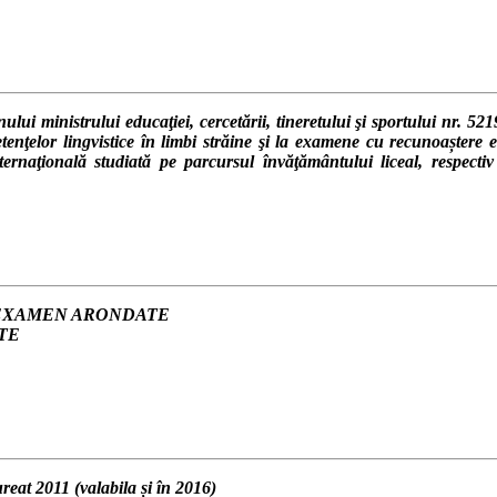
nistrului educaţiei, cercetării, tineretului şi sportului nr. 5219/ 
enţelor lingvistice în limbi străine şi la examene cu recunoaștere e
internaţională studiată pe parcursul învăţământului liceal, respect
 EXAMEN ARONDATE
TE
t 2011 (valabila și în 2016)