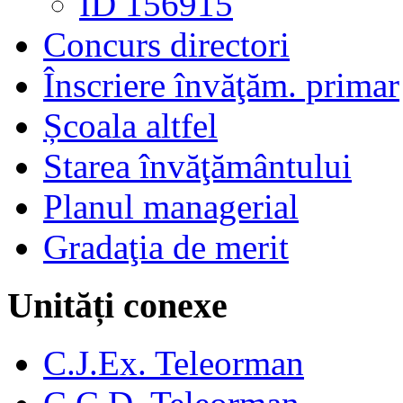
ID 156915
Concurs directori
Înscriere învăţăm. primar
Școala altfel
Starea învăţământului
Planul managerial
Gradaţia de merit
Unități conexe
C.J.Ex. Teleorman